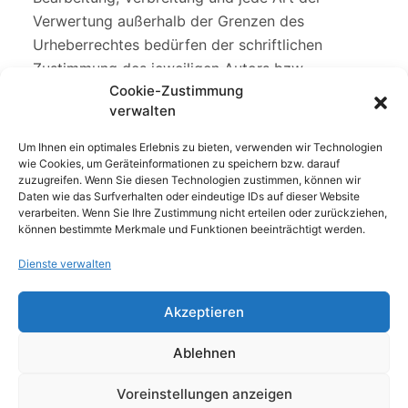
Verwertung außerhalb der Grenzen des
Urheberrechtes bedürfen der schriftlichen
Zustimmung des jeweiligen Autors bzw.
Cookie-Zustimmung
Erstellers. Downloads und Kopien dieser Seite
verwalten
sind nur für den privaten, nicht kommerziellen
Gebrauch gestattet. Soweit die Inhalte auf dieser
Um Ihnen ein optimales Erlebnis zu bieten, verwenden wir Technologien
Seite nicht vom Betreiber erstellt wurden, werden
wie Cookies, um Geräteinformationen zu speichern bzw. darauf
zuzugreifen. Wenn Sie diesen Technologien zustimmen, können wir
die Urheberrechte Dritter beachtet. Insbesondere
Daten wie das Surfverhalten oder eindeutige IDs auf dieser Website
werden Inhalte Dritter als solche gekennzeichnet.
verarbeiten. Wenn Sie Ihre Zustimmung nicht erteilen oder zurückziehen,
können bestimmte Merkmale und Funktionen beeinträchtigt werden.
Sollten Sie trotzdem auf eine
Urheberrechtsverletzung aufmerksam werden,
Dienste verwalten
bitten wir um einen entsprechenden Hinweis. Bei
Bekanntwerden von Rechtsverletzungen werden
Akzeptieren
wir derartige Inhalte umgehend entfernen.
Ablehnen
Voreinstellungen anzeigen