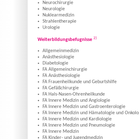
Neurochirurgie
Neurologie
Nuklearmedizin
Strahlentherapie
Urologie
2)
Weiterbildungsbefugnisse
Allgemeinmedizin
Anästhesiologie
Diabetologie
FA Allgemeinchirurgie
FA Anästhesiologie
FA Frauenheilkunde und Geburtshilfe
FA Gefäßchirurgie
FA Hals-Nasen-Ohrenheilkunde
FA Innere Medizin und Angiologie
FA Innere Medizin und Gastroenterologie
FA Innere Medizin und Hämatologie und Onkolo
FA Innere Medizin und Kardiologie
FA Innere Medizin und Pneumologie
FA Innere Medizin
FA Kinder- und Jugendmedizin