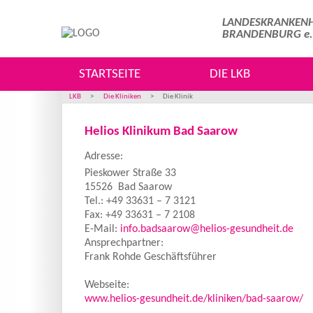
LANDESKRANKENH
BRANDENBURG
e
STARTSEITE
DIE LKB
LKB
>
Die Kliniken
>
Die Klinik
Helios Klinikum Bad Saarow
Adresse:
Pieskower Straße 33
15526
Bad Saarow
Tel.: +49 33631 – 7 3121
Fax: +49 33631 – 7 2108
E-Mail:
info.badsaarow@helios-gesundheit.de
Ansprechpartner:
Frank Rohde Geschäftsführer
Webseite:
www.helios-gesundheit.de/kliniken/bad-saarow/