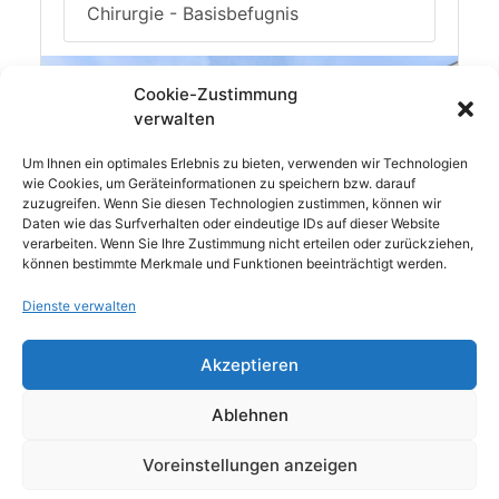
Chirurgie - Basisbefugnis
Cookie-Zustimmung
verwalten
Um Ihnen ein optimales Erlebnis zu bieten, verwenden wir Technologien
wie Cookies, um Geräteinformationen zu speichern bzw. darauf
zuzugreifen. Wenn Sie diesen Technologien zustimmen, können wir
Daten wie das Surfverhalten oder eindeutige IDs auf dieser Website
verarbeiten. Wenn Sie Ihre Zustimmung nicht erteilen oder zurückziehen,
können bestimmte Merkmale und Funktionen beeinträchtigt werden.
1)
Gemäß aktuellem Krankenhausplan des Landes
Dienste verwalten
Brandenburg
2) Weitere Informationen finden Sie auf der
Akzeptieren
Homepage der Landesärztekammer Brandenburg
Ablehnen
(Weiterbildungsbefugnisse gemäß
Weiterbildungsordnung)
Voreinstellungen anzeigen