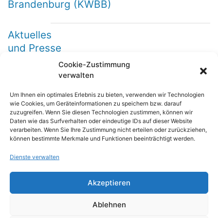
Brandenburg (KWBB)
Aktuelles
und Presse
Cookie-Zustimmung
verwalten
Ambulante
spezialfachärztliche
Um Ihnen ein optimales Erlebnis zu bieten, verwenden wir Technologien
Versorgung (ASV)
wie Cookies, um Geräteinformationen zu speichern bzw. darauf
zuzugreifen. Wenn Sie diesen Technologien zustimmen, können wir
Daten wie das Surfverhalten oder eindeutige IDs auf dieser Website
verarbeiten. Wenn Sie Ihre Zustimmung nicht erteilen oder zurückziehen,
Disease-Management-
können bestimmte Merkmale und Funktionen beeinträchtigt werden.
Programme (DMP)
Dienste verwalten
Zweitmeinungsverfahren
Akzeptieren
(Zm-RL)
Ablehnen